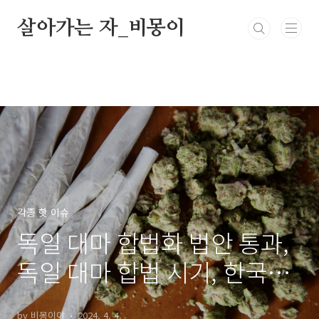
본문 바로가기
살아가는 자_비몽이
각종 핫 이슈
독일 대마 합법화 법안 통과,
독일 대마 합법 시기, 한국인
여행자도 합법?, 대마 합법 국
by 비몽이야
2024. 4. 4.