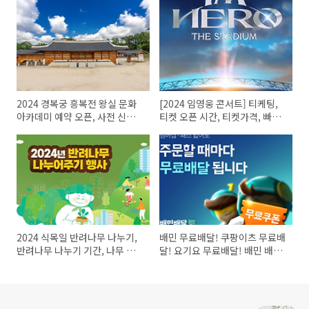
2024 경복궁 흥복전 왕실 문화
[2024 임영웅 콘서트] 티케팅,
아카데미 예약 오픈, 사전 신청,
티켓 오픈 시간, 티켓가격, 빠른
추첨 결과, 강연주제
예매, 예매 꿀팁, 취소표 풀리는
시간 및 취켓팅 방법, 좌석표, 주
차안내,
2024 식목일 반려나무 나누기,
배민 무료배달! 쿠팡이츠 무료배
반려나무 나누기 기간, 나무 받
달! 요기요 무료배달! 배민 배달
는 방법, 장소, 종류, 1인당 제한,
비 무료, 쿠팡이츠 배달비 무료,
무료 나눔 등 총 정리
요기요 배달비 무료, 요기요 멤
버십 할인, 자영업자 배달비 부
담, 배달앱 할인