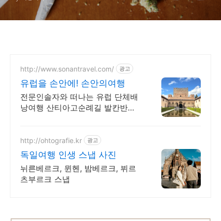
가, 흡입 시 처벌 법규
http://www.sonantravel.com/
광고
유럽을 손안에! 손안의여행
전문인솔자와 떠나는 유럽 단체배
낭여행 산티아고순례길 발칸반도
발틱북유럽 지중해여행 유럽을 손
안에! 발칸반도 북유럽 지중해 남
부유럽 동유럽 세미팩제공
http://ohtografie.kr
광고
독일여행 인생 스냅 사진
뉘른베르크, 뮌헨, 밤베르크, 뷔르
츠부르크 스냅