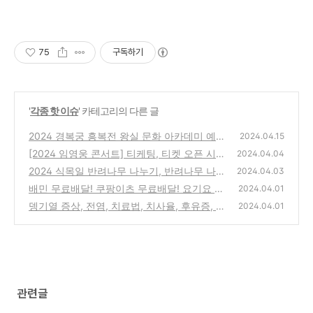
75
구독하기
'
각종 핫 이슈
' 카테고리의 다른 글
2024 경복궁 흥복전 왕실 문화 아카데미 예약
2024.04.15
오픈, 사전 신청, 추첨 결과, 강연주제
[2024 임영웅 콘서트] 티케팅, 티켓 오픈 시간,
(87)
2024.04.04
티켓가격, 빠른 예매, 예매 꿀팁, 취소표 풀리
2024 식목일 반려나무 나누기, 반려나무 나누
2024.04.03
는 시간 및 취켓팅 방법, 좌석표, 주차안내,
기 기간, 나무 받는 방법, 장소, 종류, 1인당 제
(12
배민 무료배달! 쿠팡이츠 무료배달! 요기요 무
2024.04.01
한, 무료 나눔 등 총 정리
6)
료배달! 배민 배달비 무료, 쿠팡이츠 배달비 무
(140)
뎅기열 증상, 전염, 치료법, 치사율, 후유증, 예
2024.04.01
료, 요기요 배달비 무료, 요기요 멤버십 할인,
방 접종 및 백신, 복용약, 관련주 현대바이오
자영업자 배달비 부담, 배달앱 할인
총정리
(113)
(99)
관련글