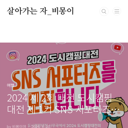
본문 바로가기
살아가는 자_비몽이
여행
2024 제 2회 대전 도시캠핑
대전 제 1기 SNS 서포터즈
신청기간, 지원대상, 신청방
by 비몽이야
2024. 3. 30.