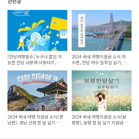
관련글
[전남여행필수] 누구나 할인 가
2024 국내 여행지원금 소식 여
능한 전남 사랑애 서포터즈, 전
수편, 전남 여수 일주일 살기, 보
남사랑도민증! 지원금, 할인 혜
름살기, 1인당파격최대지원, 선
택, 발급 방법, 누구나 신청 가
착순 10팀,지원금 내용 및 신청
능!
기간, 및 신청방법 및 지원대상
선정 기준, 지원 조건, 지원방식,
입..
2024 국내 여행 지원금 소식(경
2024 국내 여행지원금 소식(보
남편), 경남 산청 한 달 살기 지원
령편), 보령 한 달 살기 지원금 내
금 내용, 신청 기간 및 지원 대상
용, 지원대상 선정기, 신청방법
선정 기준, 신청 방법, 지원 조건,
및 참가자 과제, 지원금 지원 방