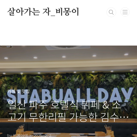
본문 바로가기
살아가는 자_비몽이
카페 및 맛집
일산 파주 호텔식 뷔페 & 소
고기 무한리필 가능한 김수현
의 샤브올데이 이용꿀팁
by 비몽이야
2025. 2. 2.