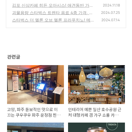
겸 가구 쇼룸 카페뷰(cafeview) 다녀온 후기
김포 신상카페 히든 오아시스! 애견동반 가능
2024.11.18
한 크로플 전문 카페! 솔직 후기!
(9)
괴물용량 스타벅스 트렌타 음료 4종 가격, 용
(6)
2024.07.25
량 총 정리!
스타벅스 더 멜론 오브 멜론 프라푸치노! 메로
(2)
2024.07.14
나 아냐? 솔직 후기!
(6)
관련글
고양, 파주 돋보적인 맛으로 이
인테리어 예쁜 일산 호수공원 근
끄는 쿠우쿠우 파주 운정점 찐
처 대형카페 겸 가구 쇼룸 카페
이용 후기
뷰(cafeview) 다녀온 후기