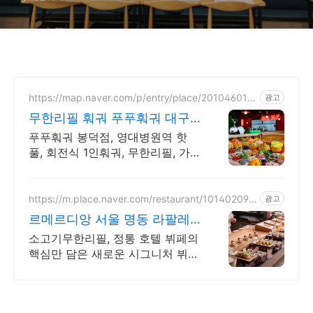
https://map.naver.com/p/entry/place/201046017
광고
6
무한리필 훠궈 푸푸훠궈 대구
핫플 회전식 훠궈맛집
푸푸훠궈 봉덕점, 영대병원역 핫
풀, 회전식 1인훠궈, 무한리필, 가
족단체 점심저녁
https://m.place.naver.com/restaurant/101402094
광고
8
르메르디앙 서울 명동 라팔레
트 파리
소고기무한리필, 정통 호텔 뷔페의
핵심만 담은 새로운 시그니처 뷔페
를 만나보세요. 최대 40% 할인 혜
택