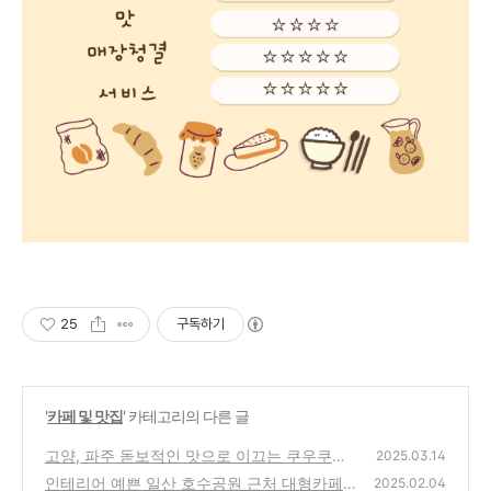
25
구독하기
'
카페 및 맛집
' 카테고리의 다른 글
고양, 파주 돋보적인 맛으로 이끄는 쿠우쿠우
2025.03.14
파주 운정점 찐 이용 후기
인테리어 예쁜 일산 호수공원 근처 대형카페
(51)
2025.02.04