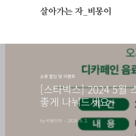
본문 바로가기
살아가는 자_비몽이
쇼핑 할인 및 이벤트
[스타벅스] 2024 5월
좋게 나눠드세요~
by 비몽이야
2024. 5. 2.