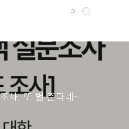
조사! 또 별 준다네~