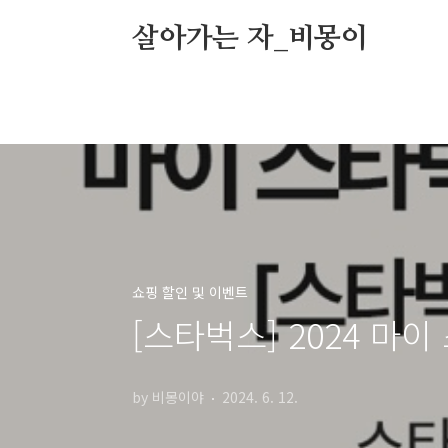
본문 바로가기
살아가는 자_비몽이
쇼핑 할인 및 이벤트
[스타벅스] 2024 마
by 비몽이야
2024. 6. 12.