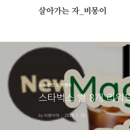
본문 바로가기
살아가는 자_비몽이
쇼핑 할인 및 이벤트
스타벅스 별 8개 리워드 M
by 비몽이야
2024. 7. 25.