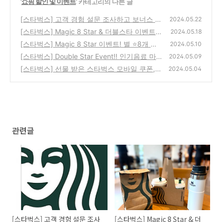
'
쇼핑 할인 및 이벤트
' 카테고리의 다른 글
[스타벅스] 고객 경험 설문 조사하고 보너스 별
2024.05.22
⭐ 1개 적립 받은 후기
[스타벅스] Magic 8 Star & 더블스타 이벤트
(72)
2024.05.18
로 무료 음료 쿠폰 받은 후기! 유니버스 클럽 &
[스타벅스] Magic 8 Star 이벤트! 별 ⭐8개 리
2024.05.10
1만원 이상 추가 적립까지! 5월 이벤트
워드 신청 방법, 무료 음료 쿠폰 빠르게 받기!
(85)
[스타벅스] Double Star Event!! 인기음료 마
2024.05.09
시고 최대 별 5개 더 받는 더블 별 적립 이벤트
(48)
[스타벅스] 선물 받은 스타벅스 모바일 쿠폰,
2024.05.04
로 5월을 풍성하게!
상품권, 기프티콘 앱 등록 및 사용 방법, 아주
(67)
간단해요~
(86)
관련글
[스타벅스] 고객 경험 설문 조사
[스타벅스] Magic 8 Star & 더