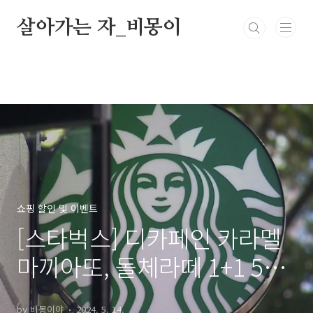
본문 바로가기
살아가는 자_비몽이
쇼핑 할인 및 이벤트
[스타벅스] 디카페인 카라멜
마끼아또, 돌체라떼 1+1 5월
이벤트 진심 후기, 카페인 함
by 비몽이야
2024. 5. 14.