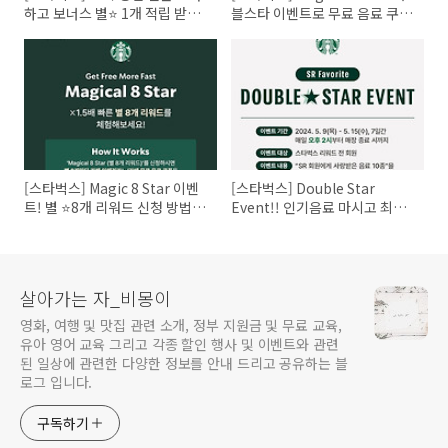
하고 보너스 별⭐ 1개 적립 받은
블스타 이벤트로 무료 음료 쿠폰
후기
받은 후기! 유니버스 클럽 & 1만
원 이상 추가 적립까지! 5월 이
벤트
[스타벅스] Magic 8 Star 이벤
[스타벅스] Double Star
트! 별 ⭐8개 리워드 신청 방법,
Event!! 인기음료 마시고 최대
무료 음료 쿠폰 빠르게 받기!
별 5개 더 받는 더블 별 적립 이
벤트로 5월을 풍성하게!
살아가는 자_비몽이
영화, 여행 및 맛집 관련 소개, 정부 지원금 및 무료 교육,
유아 영어 교육 그리고 각종 할인 행사 및 이벤트와 관련
된 일상에 관련한 다양한 정보를 안내 드리고 공유하는 블
로그 입니다.
구독하기