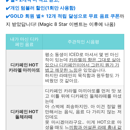
✔️개인 텀블러 할인(1회만 사용함)
✔️GOLD 회원 별⭐ 12개 적립 달성으로 무료 음료 쿠폰
까
지 받았답니다!
(Magic 8 Star 이벤트는 이후에 나옴)
내가 마신 디카
주관적인 시음평
페인 음료
평소 동생이 ICED로 마셔서 몇 번 마신
적이 있는데
카라멜의 향은 그대로 살아
디카페인 HOT
있으나 디카페인이어서 그런지 뭔가 가
카라멜 마끼아또
볍고 깨끗한 느낌
은 있었습니다.
하지만 라떼만의 묵직함과 원두향도 가
벼웠던 것 같아요.
디카페인 카라멜 마끼아또를 먼저 맛 보
고 이틀 뒤에 디카페인 돌체라떼를 마셨
는데
아 스벅에 죄송하지만. 아 이건 정말 웬
디카페인 HOT
만해서는 음식, 음료 다 가리지 않는 저
돌체라떼
인데도
못 마시겠더라구요.. 이게 HOT으로 마
셨을 때도 느
끼함과 어설픈 라떼 흉내 같